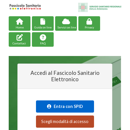
Home
Guida on line
Servizi on line
Privacy
Contattaci
FAQ
Accedi al Fascicolo Sanitario
Elettronico
Entra con SPID
Scegli modalità di accesso